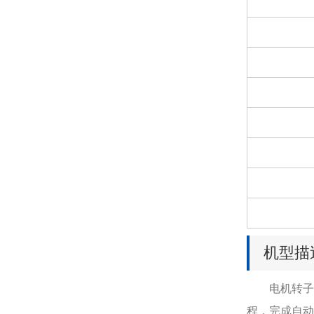
机型描
电机转子激
程，完成自动