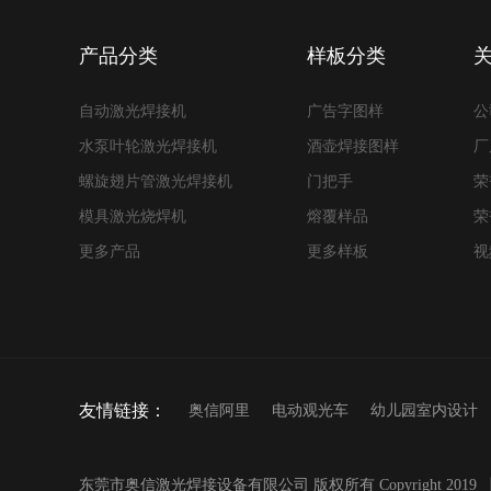
产品分类
样板分类
自动激光焊接机
广告字图样
公
水泵叶轮激光焊接机
酒壶焊接图样
厂
螺旋翅片管激光焊接机
门把手
荣
模具激光烧焊机
熔覆样品
荣
更多产品
更多样板
视
友情链接：
奥信阿里
电动观光车
幼儿园室内设计
东莞市奥信激光焊接设备有限公司 版权所有 Copyright 2019 