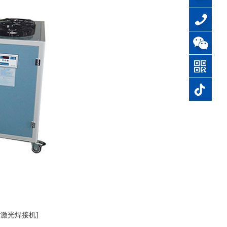
0769-
87844611
嘴激光焊接机]