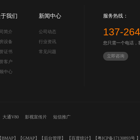
关于我们
新闻中心
服务热线：
137-26
司简介
公司动态
房设备
行业资讯
您只需一个电话，
誉证书
常见问题
立即咨询
誉客户
频中心
大通V80
影视宣传片
短信推广
【
BMAP
】【
GMAP
】【
后台管理
】 【
百度统计
】【
粤ICP备17130893号