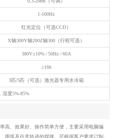
0.3-20ms（可调）
1-100Hz
红光定位（可选CCD）
X轴300Y轴200Z轴300（行程可选）
380V±10% / 50Hz / 60A
≥16h
3匹/5匹（可选）激光器专用水冷箱
湿度5%-85%
率高、效果好、操作简单方便，主要采用电脑编
、圆弧及任意轨迹的焊接。可根据客户要求订制。