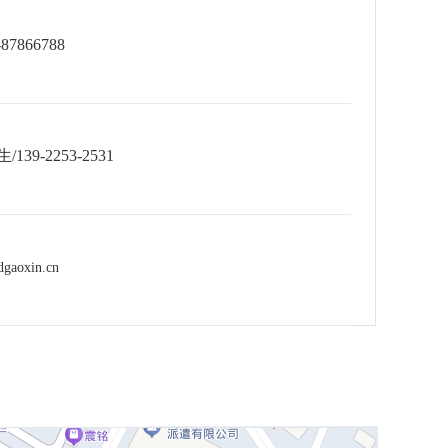
7866788
39-2253-2531
gaoxin.cn