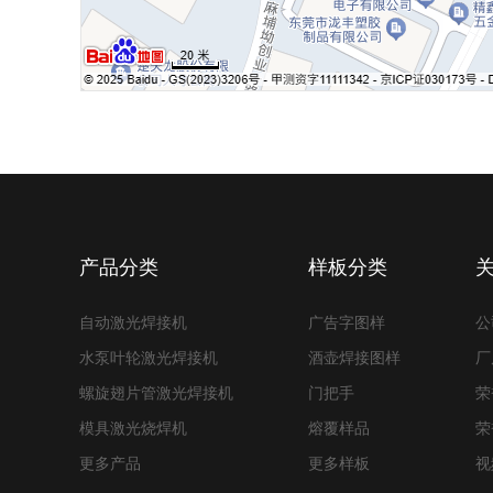
产品分类
样板分类
自动激光焊接机
广告字图样
公
水泵叶轮激光焊接机
酒壶焊接图样
厂
螺旋翅片管激光焊接机
门把手
荣
模具激光烧焊机
熔覆样品
荣
更多产品
更多样板
视