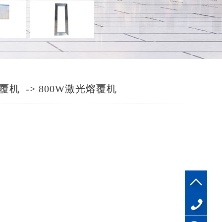
覆机
->
800W激光熔覆机