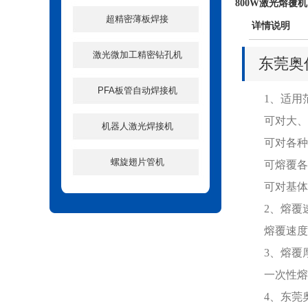
800W激光熔覆机
超精密薄板焊接
详情说明
激光微加工精密钻孔机
东莞奥
PFA板管自动焊接机
1、适用
可对大、中
机器人激光焊接机
可对各种材
螺旋翅片管机
可熔覆各种
可对基体表
2、熔覆
熔覆速度可以达
3、熔覆
一次性熔补金
4、东莞奥信