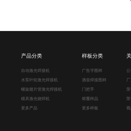
产品分类
样板分类
自动激光焊接机
广告字图样
公
水泵叶轮激光焊接机
酒壶焊接图样
厂
螺旋翅片管激光焊接机
门把手
荣
模具激光烧焊机
熔覆样品
荣
更多产品
更多样板
视