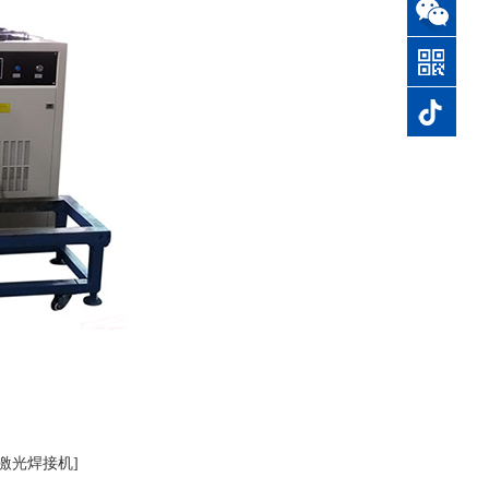
0769-
87844611
机激光焊接机]