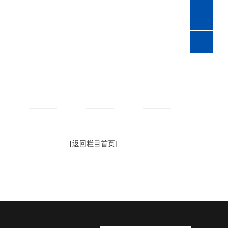
87844611
[返回栏目首页]