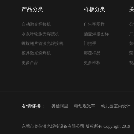
产品分类
样板分类
自动激光焊接机
广告字图样
公
水泵叶轮激光焊接机
酒壶焊接图样
厂
螺旋翅片管激光焊接机
门把手
荣
模具激光烧焊机
熔覆样品
荣
更多产品
更多样板
视
友情链接：
奥信阿里
电动观光车
幼儿园室内设计
东莞市奥信激光焊接设备有限公司 版权所有 Copyright 2019 