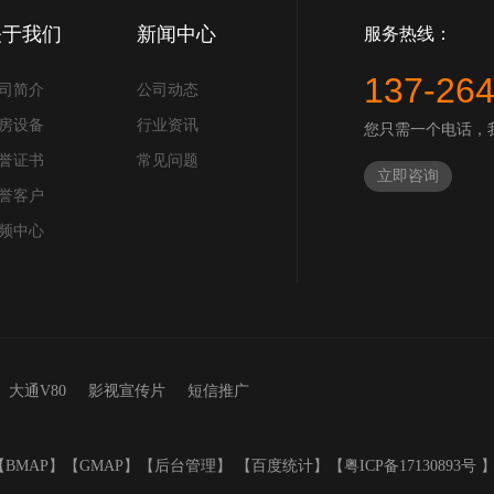
关于我们
新闻中心
服务热线：
137-26
司简介
公司动态
房设备
行业资讯
您只需一个电话，
誉证书
常见问题
立即咨询
誉客户
频中心
大通V80
影视宣传片
短信推广
【
BMAP
】【
GMAP
】【
后台管理
】 【
百度统计
】【
粤ICP备17130893号