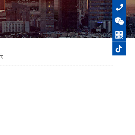
0769-
87844611
示